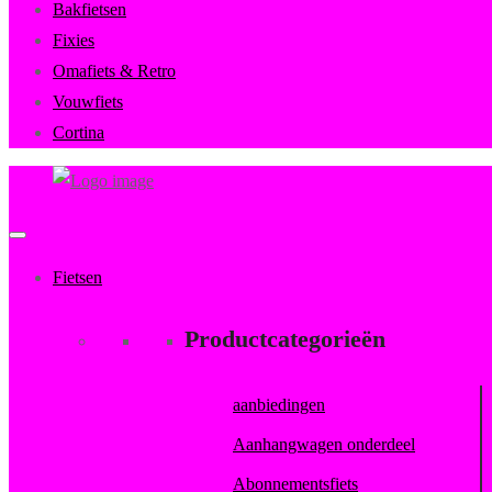
Bakfietsen
Fixies
Omafiets & Retro
Vouwfiets
Cortina
FietsenMagazijn
Primary
Menu
Fietsen
Productcategorieën
aanbiedingen
Aanhangwagen onderdeel
Abonnementsfiets