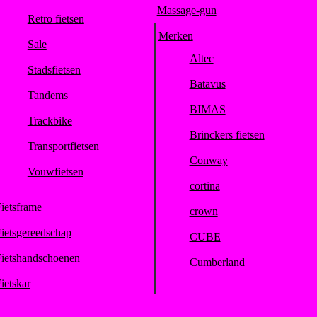
Massage-gun
Retro fietsen
Merken
Sale
Altec
Stadsfietsen
Batavus
Tandems
BIMAS
Trackbike
Brinckers fietsen
Transportfietsen
Conway
Vouwfietsen
cortina
ietsframe
crown
ietsgereedschap
CUBE
ietshandschoenen
Cumberland
ietskar