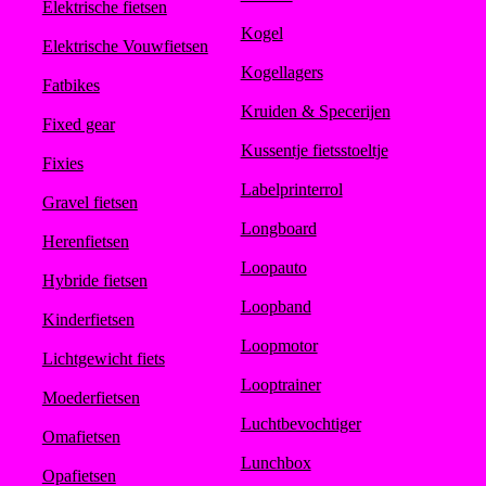
Elektrische fietsen
Kogel
Elektrische Vouwfietsen
Kogellagers
Fatbikes
Kruiden & Specerijen
Fixed gear
Kussentje fietsstoeltje
Fixies
Labelprinterrol
Gravel fietsen
Longboard
Herenfietsen
Loopauto
Hybride fietsen
Loopband
Kinderfietsen
Loopmotor
Lichtgewicht fiets
Looptrainer
Moederfietsen
Luchtbevochtiger
Omafietsen
Lunchbox
Opafietsen