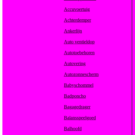
Accuvoertuig
Achterdemper
Ankerlijn
Auto ventieldop
Autotoebehoren
Autovering
Autozonnescherm
Babyschommel
Badponcho
Bagagedrager
Balansspeelgoed
Balhoofd