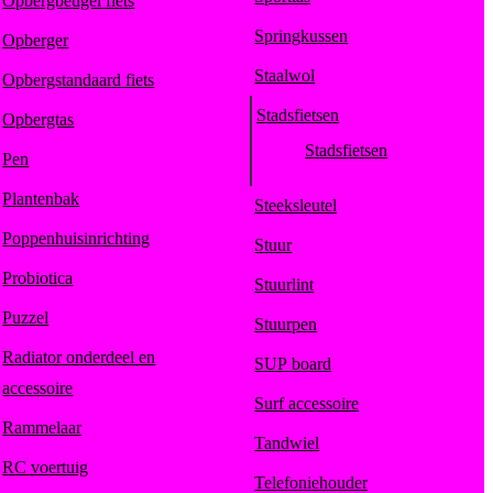
Opbergbeugel fiets
Springkussen
Opberger
Staalwol
Opbergstandaard fiets
Stadsfietsen
Opbergtas
Stadsfietsen
Pen
Plantenbak
Steeksleutel
Poppenhuisinrichting
Stuur
Probiotica
Stuurlint
Puzzel
Stuurpen
Radiator onderdeel en
SUP board
accessoire
Surf accessoire
Rammelaar
Tandwiel
RC voertuig
Telefoniehouder