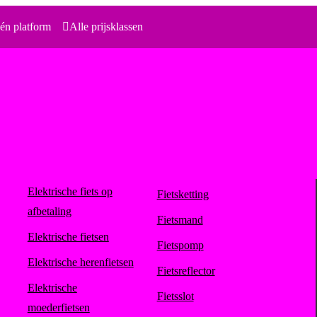
én platform
Alle prijsklassen
Elektrische fiets op
Fietsketting
afbetaling
Fietsmand
Elektrische fietsen
Fietspomp
Elektrische herenfietsen
Fietsreflector
Elektrische
Fietsslot
moederfietsen