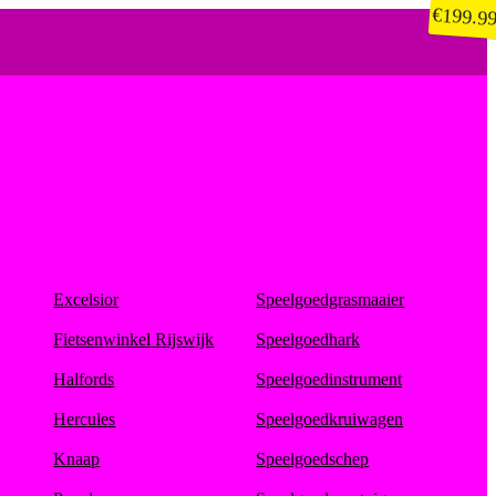
€
199.9
Excelsior
Speelgoedgrasmaaier
Fietsenwinkel Rijswijk
Speelgoedhark
Halfords
Speelgoedinstrument
Hercules
Speelgoedkruiwagen
Knaap
Speelgoedschep