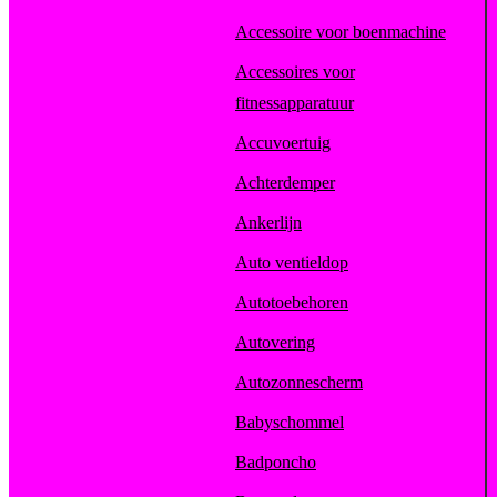
Accessoire voor boenmachine
Accessoires voor
fitnessapparatuur
Accuvoertuig
Achterdemper
Ankerlijn
Auto ventieldop
Autotoebehoren
Autovering
Autozonnescherm
Babyschommel
Badponcho