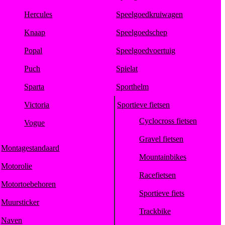
Hercules
Speelgoedkruiwagen
Knaap
Speelgoedschep
Popal
Speelgoedvoertuig
Puch
Spielat
Sparta
Sporthelm
Victoria
Sportieve fietsen
Cyclocross fietsen
Vogue
Gravel fietsen
Montagestandaard
Mountainbikes
Motorolie
Racefietsen
Motortoebehoren
Sportieve fiets
Muursticker
Trackbike
Naven