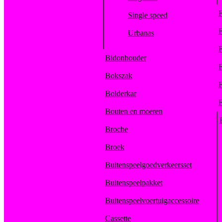
F
Single speed
F
Urbanas
F
Bidonhouder
F
Bokszak
F
Bolderkar
F
Bouten en moeren
Broche
Broek
Buitenspeelgoedverkeersset
Buitenspeelpakket
Buitenspeelvoertuigaccessoire
Cassette