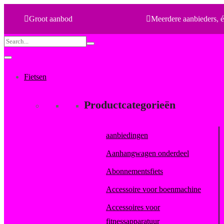
Groot aanbod
Meerdere aanbieders, é
Search
for:
Fietsen
Productcategorieën
aanbiedingen
Aanhangwagen onderdeel
Abonnementsfiets
Accessoire voor boenmachine
Accessoires voor
fitnessapparatuur