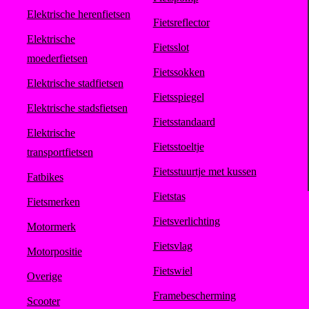
Elektrische herenfietsen
Fietsreflector
Elektrische
Fietsslot
moederfietsen
Fietssokken
Elektrische stadfietsen
Fietsspiegel
Elektrische stadsfietsen
Fietsstandaard
Elektrische
Fietsstoeltje
transportfietsen
Fietsstuurtje met kussen
Fatbikes
Fietstas
Fietsmerken
Fietsverlichting
Motormerk
Fietsvlag
Motorpositie
Fietswiel
Overige
Framebescherming
Scooter