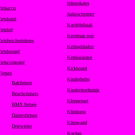
Inlineskates
ietsaccu
Jasbeschermer
ietsband
Karabijnhaak
ietsbel
Kerstman pop
ietsbeschermhoes
Kettingbladen
ietsbeugel
Kettingsloten
ietscomputer
Kickboard
Fietsen
Kinderhelm
Bakfietsen
Kinderstoeltuigje
Beachcruisers
Kleppenset
BMX fietsen
Klimtouw
Damesfietsen
Klimwand
Driewieler
Koeltas