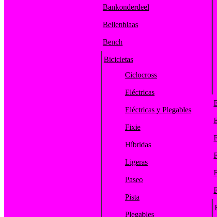
Bankonderdeel
Bellenblaas
Bench
Bicicletas
Ciclocross
Eléctricas
E
Eléctricas y Plegables
E
Fixie
F
Híbridas
F
Ligeras
F
Paseo
F
Pista
Plegables