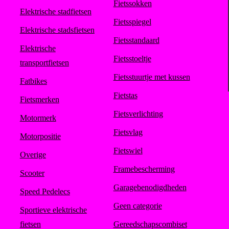
Fietssokken
Elektrische stadfietsen
Fietsspiegel
Elektrische stadsfietsen
Fietsstandaard
Elektrische
Fietsstoeltje
transportfietsen
Fietsstuurtje met kussen
Fatbikes
Fietstas
Fietsmerken
Fietsverlichting
Motormerk
Fietsvlag
Motorpositie
Fietswiel
Overige
Framebescherming
Scooter
Garagebenodigdheden
Speed Pedelecs
Geen categorie
Sportieve elektrische
fietsen
Gereedschapscombiset