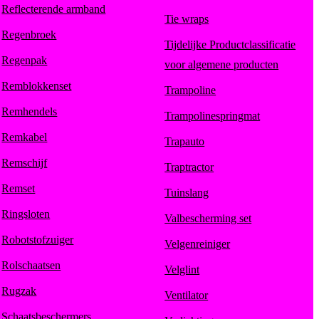
Reflecterende armband
Tie wraps
Regenbroek
Tijdelijke Productclassificatie
Regenpak
voor algemene producten
Remblokkenset
Trampoline
Remhendels
Trampolinespringmat
Remkabel
Trapauto
Remschijf
Traptractor
Remset
Tuinslang
Ringsloten
Valbescherming set
Robotstofzuiger
Velgenreiniger
Rolschaatsen
Velglint
Rugzak
Ventilator
Schaatsbeschermers