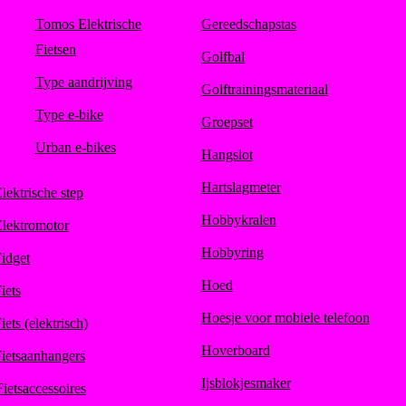
Tomos Elektrische
Gereedschapstas
Fietsen
Golfbal
Type aandrijving
Golftrainingsmateriaal
Type e-bike
Groepset
Urban e-bikes
Hangslot
Hartslagmeter
lektrische step
Hobbykralen
lektromotor
Hobbyring
idget
Hoed
iets
Hoesje voor mobiele telefoon
iets (elektrisch)
Hoverboard
ietsaanhangers
Ijsblokjesmaker
Fietsaccessoires