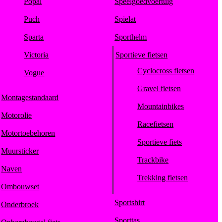
Popal
Speelgoedvoertuig
Puch
Spielat
Sparta
Sporthelm
Victoria
Sportieve fietsen
Cyclocross fietsen
Vogue
Gravel fietsen
Montagestandaard
Mountainbikes
Motorolie
Racefietsen
Motortoebehoren
Sportieve fiets
Muursticker
Trackbike
Naven
Trekking fietsen
Ombouwset
Sportshirt
Onderbroek
Sporttas