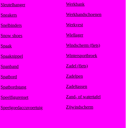
Werkbank
Sleutelhanger
Werkhandschoenen
Sneakers
Werkvest
Snelbinders
Wiellager
Snow shoes
Windscherm (fiets)
Spaak
Wintersportbroek
Spaaknippel
Zadel (fiets)
Spanband
Zadelpen
Spatbord
Zadeltassen
Spatbordstang
Zand- of watertafel
Speelfigurenset
Zijwindscherm
Speelgoedaccuvoertuig