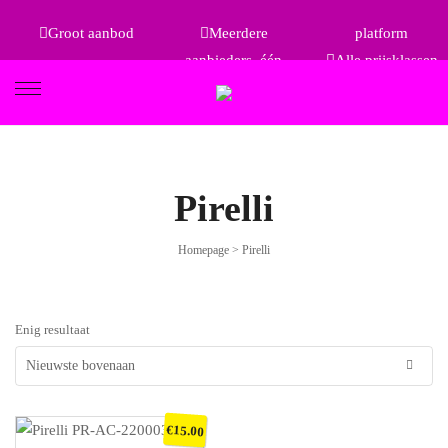
Groot aanbod
Meerdere
platform
aanbieders, één
Alle prijsklassen
FIETSEN
Pirelli
Homepage
>
Pirelli
ETRO
Enig resultaat
€
15.00