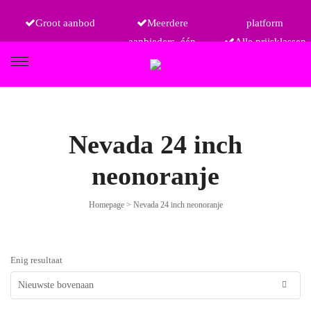
Groot aanbod
Meerdere
platform
aanbieders, één
Alle prijsklassen
FIETSEN
Nevada 24 inch
neonoranje
ETRO
Homepage
>
Nevada 24 inch neonoranje
Enig resultaat