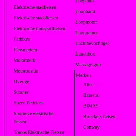
Loopauto
Elektrische stadfietsen
Loopband
Elektrische stadsfietsen
Loopmotor
Elektrische transportfietsen
Looptrainer
Fatbikes
Luchtbevochtiger
Fietsmerken
Lunchbox
Motormerk
Massage-gun
Motorpositie
Merken
Overige
Altec
Scooter
Batavus
Speed Pedelecs
BIMAS
Sportieve elektrische
Brinckers fietsen
fietsen
Conway
Tomos Elektrische Fietsen