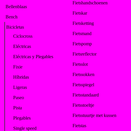
Fietshandschoenen
Bellenblaas
Fietskar
Bench
Fietsketting
Bicicletas
Fietsmand
Ciclocross
Fietspomp
Eléctricas
Fietsreflector
Eléctricas y Plegables
Fietsslot
Fixie
Fietssokken
Híbridas
Fietsspiegel
Ligeras
Fietsstandaard
Paseo
Fietsstoeltje
Pista
Fietsstuurtje met kussen
Plegables
Fietstas
Single speed