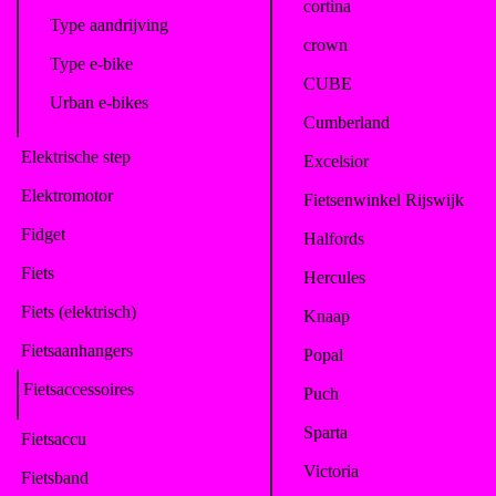
cortina
Type aandrijving
crown
Type e-bike
CUBE
Urban e-bikes
Cumberland
Elektrische step
Excelsior
Elektromotor
Fietsenwinkel Rijswijk
Fidget
Halfords
Fiets
Hercules
Fiets (elektrisch)
Knaap
Fietsaanhangers
Popal
Fietsaccessoires
Puch
Sparta
Fietsaccu
Victoria
Fietsband