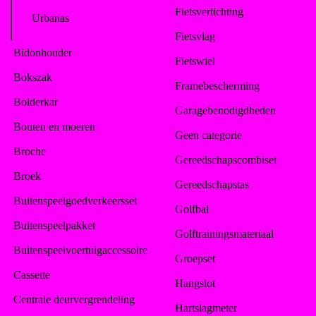
Fietsverlichting
Urbanas
Fietsvlag
Bidonhouder
Fietswiel
Bokszak
Framebescherming
Bolderkar
Garagebenodigdheden
Bouten en moeren
Geen categorie
Broche
Gereedschapscombiset
Broek
Gereedschapstas
Buitenspeelgoedverkeersset
Golfbal
Buitenspeelpakket
Golftrainingsmateriaal
Buitenspeelvoertuigaccessoire
Groepset
Cassette
Hangslot
Centrale deurvergrendeling
Hartslagmeter