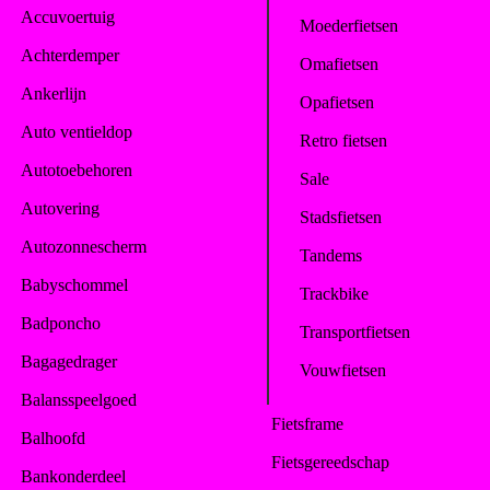
Accuvoertuig
Moederfietsen
Achterdemper
Omafietsen
Ankerlijn
Opafietsen
Auto ventieldop
Retro fietsen
Autotoebehoren
Sale
Autovering
Stadsfietsen
Autozonnescherm
Tandems
Babyschommel
Trackbike
Badponcho
Transportfietsen
Bagagedrager
Vouwfietsen
Balansspeelgoed
Fietsframe
Balhoofd
Fietsgereedschap
Bankonderdeel