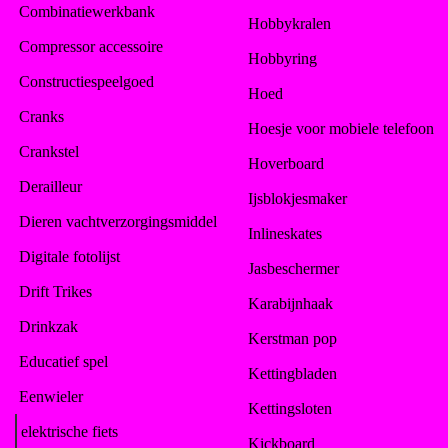
Combinatiewerkbank
Hobbykralen
Compressor accessoire
Hobbyring
Constructiespeelgoed
Hoed
Cranks
Hoesje voor mobiele telefoon
Crankstel
Hoverboard
Derailleur
Ijsblokjesmaker
Dieren vachtverzorgingsmiddel
Inlineskates
Digitale fotolijst
Jasbeschermer
Drift Trikes
Karabijnhaak
Drinkzak
Kerstman pop
Educatief spel
Kettingbladen
Eenwieler
Kettingsloten
elektrische fiets
Kickboard