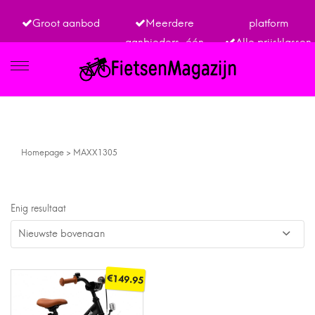
Groot aanbod
Meerdere
platform
aanbieders, één
Alle prijsklassen
IETSEN
Homepage
>
MAXX1305
TRO
Enig resultaat
€
149.95