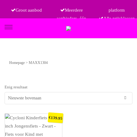
Groot aanbod
Meerdere
platform
aanbieders, één
Alle prijsklassen
FIETSEN
Homepage
>
MAXX1304
ETRO
Enig resultaat
€
139.95