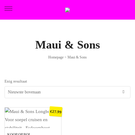
Maui & Sons
FIETSEN
Homepage
>
Maui & Sons
ETRO
Enig resultaat
€
27.99
KOOP OP BOL