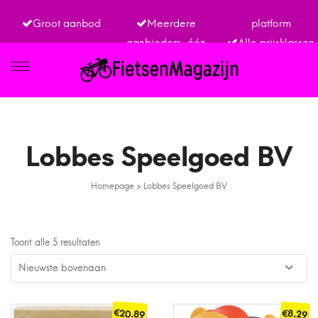
Groot aanbod
Meerdere
platform
aanbieders, één
Alle prijsklassen
IETSEN
Lobbes Speelgoed BV
Homepage
>
Lobbes Speelgoed BV
TRO
Toont alle 5 resultaten
€
€
20.89
8.29