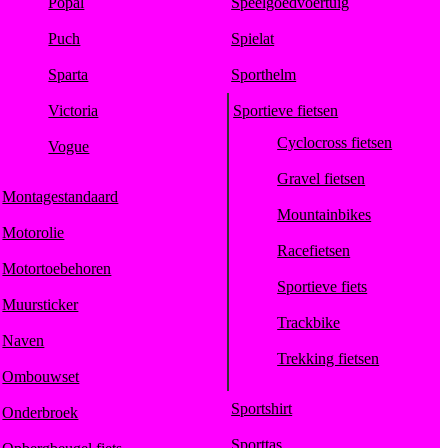
Popal
Speelgoedvoertuig
Puch
Spielat
Sparta
Sporthelm
Victoria
Sportieve fietsen
Cyclocross fietsen
Vogue
Gravel fietsen
Montagestandaard
Mountainbikes
Motorolie
Racefietsen
Motortoebehoren
Sportieve fiets
Muursticker
Trackbike
Naven
Trekking fietsen
Ombouwset
Sportshirt
Onderbroek
Sporttas