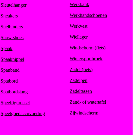
Werkbank
Sleutelhanger
Werkhandschoenen
Sneakers
Werkvest
Snelbinders
Wiellager
Snow shoes
Windscherm (fiets)
Spaak
Wintersportbroek
Spaaknippel
Zadel (fiets)
Spanband
Zadelpen
Spatbord
Zadeltassen
Spatbordstang
Zand- of watertafel
Speelfigurenset
Zijwindscherm
Speelgoedaccuvoertuig