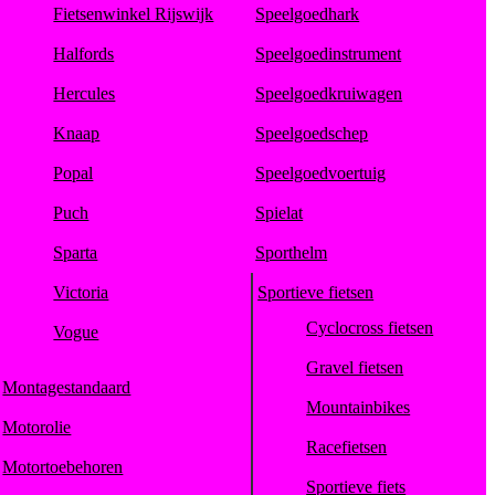
Fietsenwinkel Rijswijk
Speelgoedhark
Halfords
Speelgoedinstrument
Hercules
Speelgoedkruiwagen
Knaap
Speelgoedschep
Popal
Speelgoedvoertuig
Puch
Spielat
Sparta
Sporthelm
Victoria
Sportieve fietsen
Cyclocross fietsen
Vogue
Gravel fietsen
Montagestandaard
Mountainbikes
Motorolie
Racefietsen
Motortoebehoren
Sportieve fiets