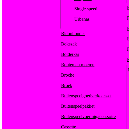
F
Single speed
F
Urbanas
F
Bidonhouder
F
Bokszak
F
Bolderkar
F
Bouten en moeren
Broche
Broek
Buitenspeelgoedverkeersset
Buitenspeelpakket
Buitenspeelvoertuigaccessoire
Cassette