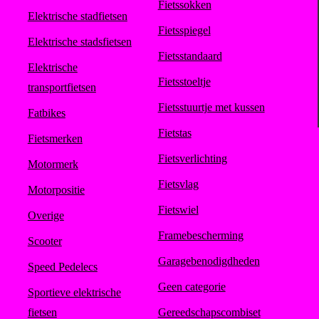
Fietssokken
Elektrische stadfietsen
Fietsspiegel
Elektrische stadsfietsen
Fietsstandaard
Elektrische
Fietsstoeltje
transportfietsen
Fietsstuurtje met kussen
Fatbikes
Fietstas
Fietsmerken
Fietsverlichting
Motormerk
Fietsvlag
Motorpositie
Fietswiel
Overige
Framebescherming
Scooter
Garagebenodigdheden
Speed Pedelecs
Geen categorie
Sportieve elektrische
fietsen
Gereedschapscombiset