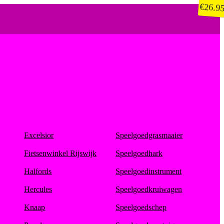
€
26.9
Excelsior
Speelgoedgrasmaaier
Fietsenwinkel Rijswijk
Speelgoedhark
Halfords
Speelgoedinstrument
Hercules
Speelgoedkruiwagen
Knaap
Speelgoedschep