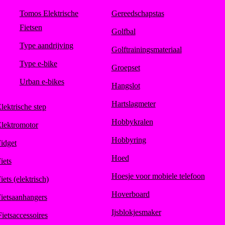
Tomos Elektrische
Gereedschapstas
Fietsen
Golfbal
Type aandrijving
Golftrainingsmateriaal
Type e-bike
Groepset
Urban e-bikes
Hangslot
Hartslagmeter
lektrische step
Hobbykralen
lektromotor
Hobbyring
idget
Hoed
iets
Hoesje voor mobiele telefoon
iets (elektrisch)
Hoverboard
ietsaanhangers
Ijsblokjesmaker
Fietsaccessoires