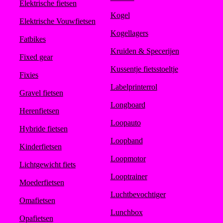
Elektrische fietsen
Kogel
Elektrische Vouwfietsen
Kogellagers
Fatbikes
Kruiden & Specerijen
Fixed gear
Kussentje fietsstoeltje
Fixies
Labelprinterrol
Gravel fietsen
Longboard
Herenfietsen
Loopauto
Hybride fietsen
Loopband
Kinderfietsen
Loopmotor
Lichtgewicht fiets
Looptrainer
Moederfietsen
Luchtbevochtiger
Omafietsen
Lunchbox
Opafietsen