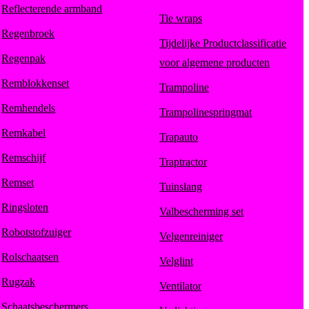
Reflecterende armband
Tie wraps
Regenbroek
Tijdelijke Productclassificatie
Regenpak
voor algemene producten
Remblokkenset
Trampoline
Remhendels
Trampolinespringmat
Remkabel
Trapauto
Remschijf
Traptractor
Remset
Tuinslang
Ringsloten
Valbescherming set
Robotstofzuiger
Velgenreiniger
Rolschaatsen
Velglint
Rugzak
Ventilator
Schaatsbeschermers