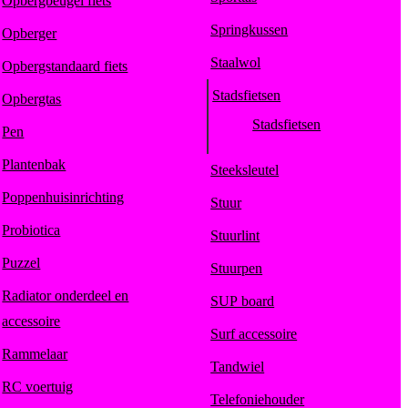
Opbergbeugel fiets
Springkussen
Opberger
Staalwol
Opbergstandaard fiets
Stadsfietsen
Opbergtas
Stadsfietsen
Pen
Plantenbak
Steeksleutel
Poppenhuisinrichting
Stuur
Probiotica
Stuurlint
Puzzel
Stuurpen
Radiator onderdeel en
SUP board
accessoire
Surf accessoire
Rammelaar
Tandwiel
RC voertuig
Telefoniehouder