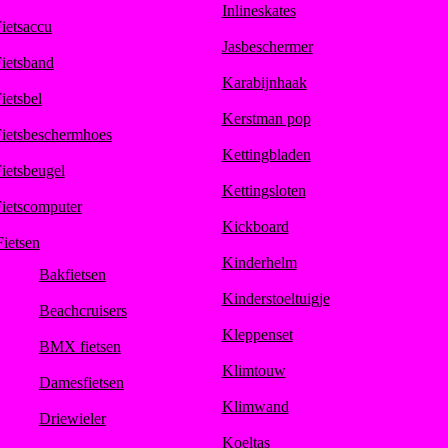
Inlineskates
ietsaccu
Jasbeschermer
ietsband
Karabijnhaak
ietsbel
Kerstman pop
ietsbeschermhoes
Kettingbladen
ietsbeugel
Kettingsloten
ietscomputer
Kickboard
Fietsen
Kinderhelm
Bakfietsen
Kinderstoeltuigje
Beachcruisers
Kleppenset
BMX fietsen
Klimtouw
Damesfietsen
Klimwand
Driewieler
Koeltas