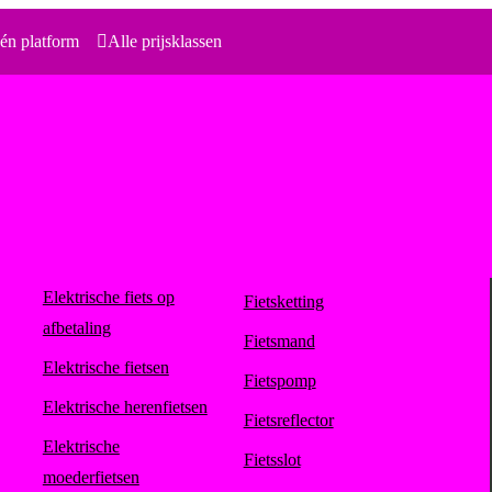
én platform
Alle prijsklassen
Elektrische fiets op
Fietsketting
afbetaling
Fietsmand
Elektrische fietsen
Fietspomp
Elektrische herenfietsen
Fietsreflector
Elektrische
Fietsslot
moederfietsen