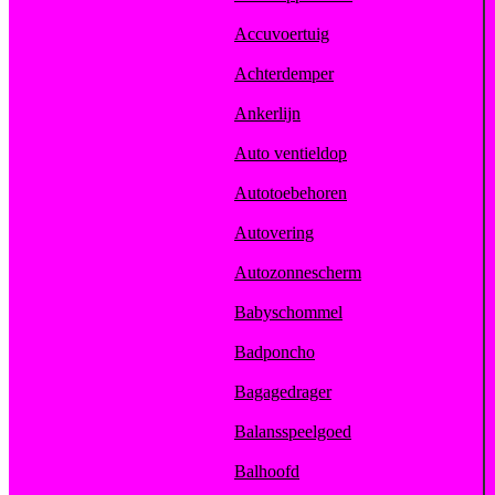
Accuvoertuig
Achterdemper
Ankerlijn
Auto ventieldop
Autotoebehoren
Autovering
Autozonnescherm
Babyschommel
Badponcho
Bagagedrager
Balansspeelgoed
Balhoofd