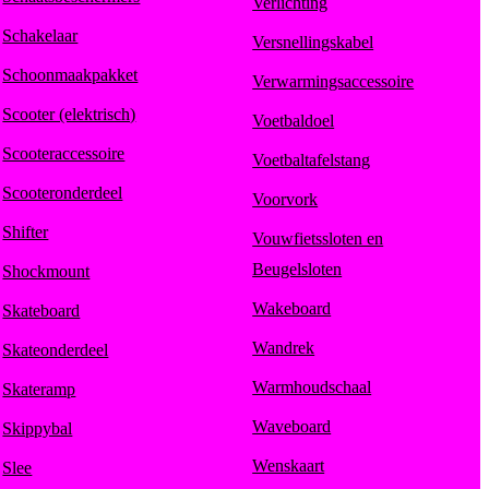
Verlichting
Schakelaar
Versnellingskabel
Schoonmaakpakket
Verwarmingsaccessoire
Scooter (elektrisch)
Voetbaldoel
Scooteraccessoire
Voetbaltafelstang
Scooteronderdeel
Voorvork
Shifter
Vouwfietssloten en
Beugelsloten
Shockmount
Wakeboard
Skateboard
Wandrek
Skateonderdeel
Warmhoudschaal
Skateramp
Waveboard
Skippybal
Wenskaart
Slee