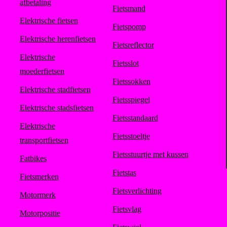
afbetaling
Fietsmand
Elektrische fietsen
Fietspomp
Elektrische herenfietsen
Fietsreflector
Elektrische
Fietsslot
moederfietsen
Fietssokken
Elektrische stadfietsen
Fietsspiegel
Elektrische stadsfietsen
Fietsstandaard
Elektrische
Fietsstoeltje
transportfietsen
Fietsstuurtje met kussen
Fatbikes
Fietstas
Fietsmerken
Fietsverlichting
Motormerk
Fietsvlag
Motorpositie