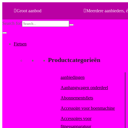
Groot aanbod
Meerdere aanbieders, é
Search for:
Fietsen
Productcategorieën
aanbiedingen
Aanhangwagen onderdeel
Abonnementsfiets
Accessoire voor boenmachine
Accessoires voor
fitnessapparatuur