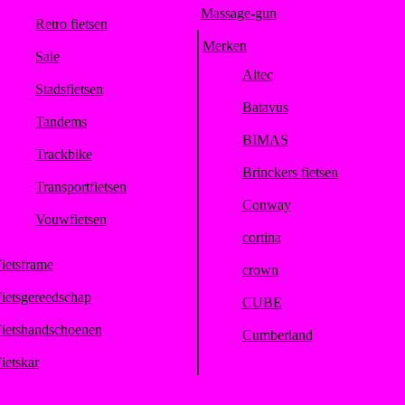
Massage-gun
Retro fietsen
Merken
Sale
Altec
Stadsfietsen
Batavus
Tandems
BIMAS
Trackbike
Brinckers fietsen
Transportfietsen
Conway
Vouwfietsen
cortina
ietsframe
crown
ietsgereedschap
CUBE
ietshandschoenen
Cumberland
ietskar