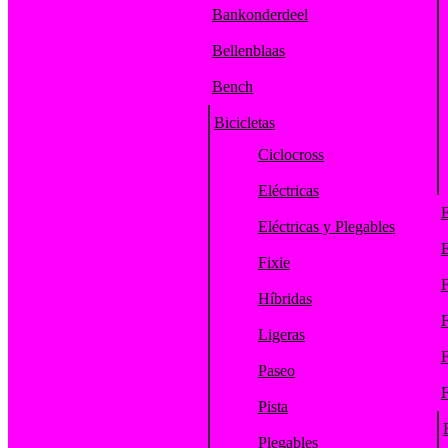
Bankonderdeel
Bellenblaas
Bench
Bicicletas
Ciclocross
Eléctricas
E
Eléctricas y Plegables
E
Fixie
F
Híbridas
F
Ligeras
F
Paseo
F
Pista
Plegables