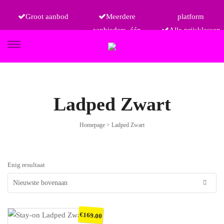
Groot aanbod
Meerdere
platform
aanbieders, één
Alle prijsklassen
FIETSEN
Ladped Zwart
Homepage
>
Ladped Zwart
ETRO
Enig resultaat
€
169.00