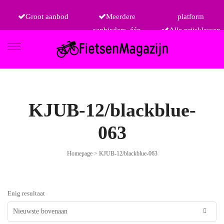
Groot aanbod
Meerdere
platform
aanbieders, één
Alle prijsklassen
FIETSEN
KJUB-12/blackblue-
063
ETRO
Homepage
>
KJUB-12/blackblue-063
Enig resultaat