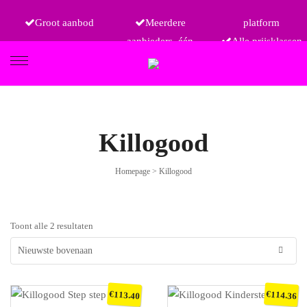
Groot aanbod
Meerdere
platform
aanbieders, één
Alle prijsklassen
FIETSEN
Killogood
Homepage
>
Killogood
ETRO
Toont alle 2 resultaten
€
€
113.40
114.36