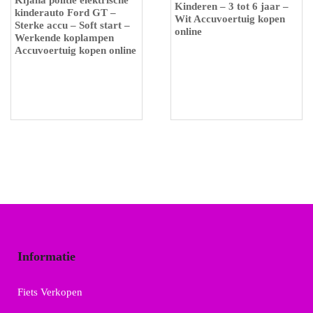
Kijana politie elektrische
Kinderen – 3 tot 6 jaar –
kinderauto Ford GT –
Wit Accuvoertuig kopen
Sterke accu – Soft start –
online
Werkende koplampen
Accuvoertuig kopen online
Informatie
Fiets Verkopen