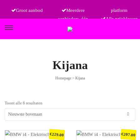
Groot aanbod
Meerdere
platform
aanbieders, één
Alle prijsklassen
FIETSEN
Kijana
Homepage
>
Kijana
ETRO
Toont alle 6 resultaten
€
€
229.00
207.00