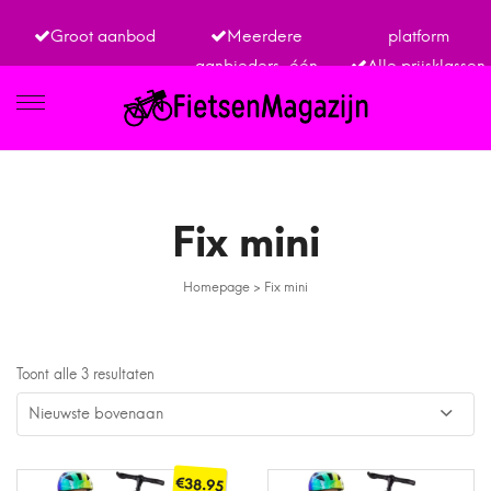
Groot aanbod
Meerdere
platform
aanbieders, één
Alle prijsklassen
IETSEN
Fix mini
Homepage
>
Fix mini
TRO
Toont alle 3 resultaten
€
38.95