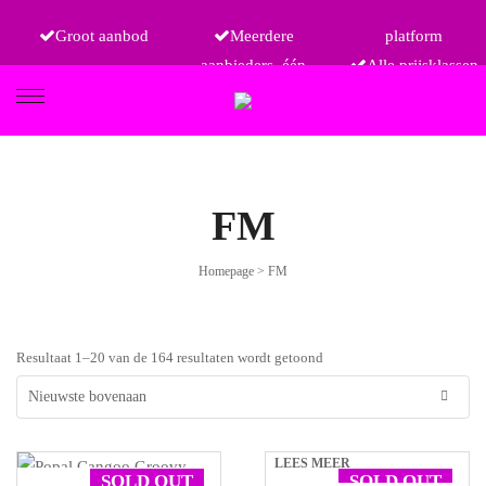
Groot aanbod
Meerdere
platform
aanbieders, één
Alle prijsklassen
FIETSEN
FM
Homepage
>
FM
ETRO
Resultaat 1–20 van de 164 resultaten wordt getoond
LEES MEER
SOLD OUT
SOLD OUT