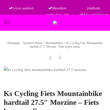
Groot aanbod
Meerdere
platform
aanbieders, één
Alle prijsklassen
FIETSEN
Homepage
>
Sportieve fietsen
>
Mountainbikes
>
Ks Cycling Fiets Mountainbike
hardtail 27.5" Morzine - Fiets kopen online
ETRO
Ks Cycling Fiets Mountainbike
hardtail 27.5″ Morzine – Fiets