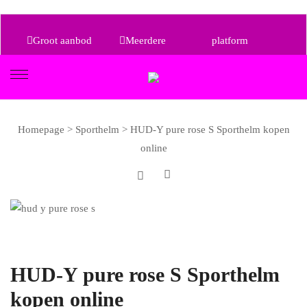
Groot aanbod
Meerdere
platform
aanbieders, één
Alle prijsklassen
Homepage
>
Sporthelm
>
HUD-Y pure rose S Sporthelm kopen
online
HUD-Y pure rose S Sporthelm
kopen online