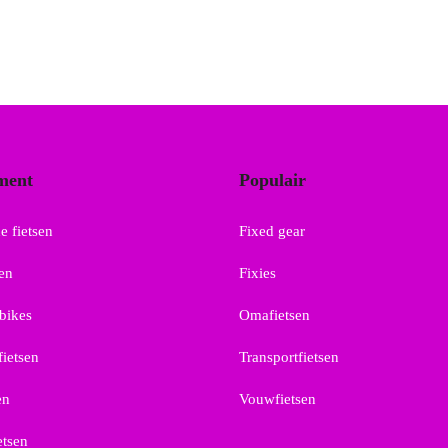
ment
Populair
e fietsen
Fixed gear
sen
Fixies
bikes
Omafietsen
fietsen
Transportfietsen
en
Vouwfietsen
etsen