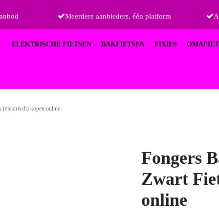
aanbod
Meerdere aanbieders, één platform
A
ELEKTRISCHE FIETSEN
BAKFIETSEN
FIXIES
OMAFIET
(elektrisch) kopen online
Fongers B
Zwart Fiet
online