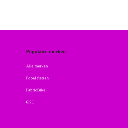
Populaire merken
Alle merken
Popal fietsen
FabricBike
6KU