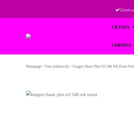
Groot 
Primary
FIETSEN
Menu
CORTINA
 FIETSEN
Homepage
>
Fiets (elektrisch)
>
Fongers Basic Plus N3 540 Wh Zwart Fiets 
FIXIES
RETRO
CORTINA