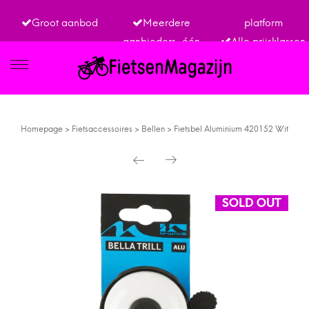
Groot aanbod
Meerdere
platform
aanbieders, één
Alle prijsklassen
IETSEN
Homepage
>
Fietsaccessoires
>
Bellen
>
Fietsbel Aluminium 420152 Wit
TRO
SOLD OUT