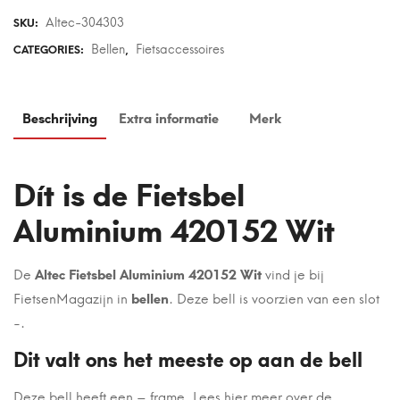
Altec-304303
SKU:
Bellen
Fietsaccessoires
CATEGORIES:
,
Beschrijving
Extra informatie
Merk
Dít is de Fietsbel
Aluminium 420152 Wit
De
Altec Fietsbel Aluminium 420152 Wit
vind je bij
FietsenMagazijn in
bellen
. Deze bell is voorzien van een slot
-.
Dit valt ons het meeste op aan de bell
Deze bell heeft een – frame. Lees hier meer over de