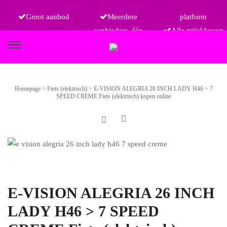
Groot aanbod
Meerdere
platform
aanbieders, één
Alle prijsklassen
FIETSEN
Homepage
>
Fiets (elektrisch)
>
E-VISION ALEGRIA 26 INCH LADY H46 > 7
SPEED CREME Fiets (elektrisch) kopen online
ETRO
E-VISION ALEGRIA 26 INCH
LADY H46 > 7 SPEED