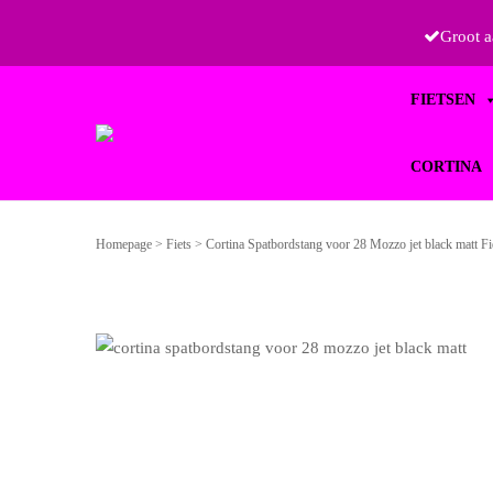
Groot 
Primary
FIETSEN
Menu
CORTINA
 FIETSEN
Homepage
>
Fiets
>
Cortina Spatbordstang voor 28 Mozzo jet black matt Fi
FIXIES
RETRO
CORTINA