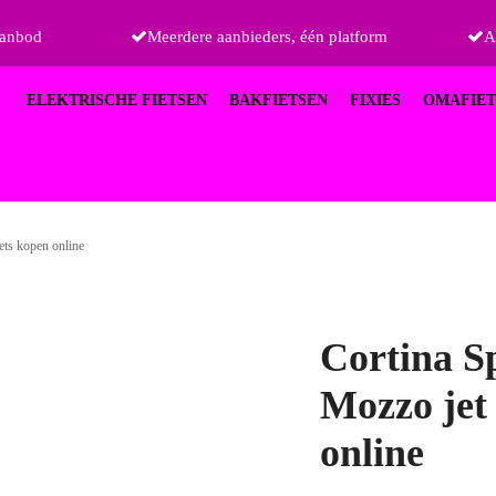
aanbod
Meerdere aanbieders, één platform
A
ELEKTRISCHE FIETSEN
BAKFIETSEN
FIXIES
OMAFIET
ets kopen online
Cortina S
Mozzo jet
online