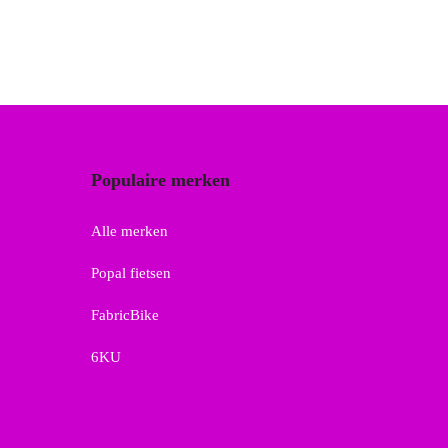
Populaire merken
Alle merken
Popal fietsen
FabricBike
6KU