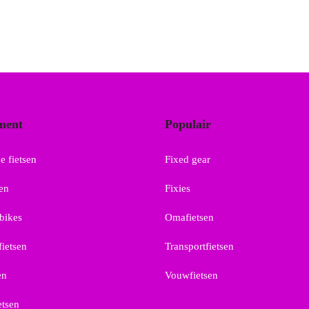
ment
Populair
e fietsen
Fixed gear
sen
Fixies
bikes
Omafietsen
fietsen
Transportfietsen
en
Vouwfietsen
etsen