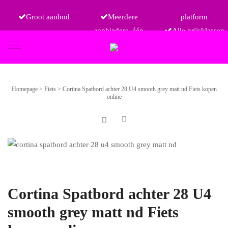
Groot aanbod
Meerdere
platform
aanbieders, één
Alle prijsklassen
FIETSEN
Homepage
>
Fiets
>
Cortina Spatbord achter 28 U4 smooth grey matt nd Fiets kopen
online
ETRO
Cortina Spatbord achter 28 U4
smooth grey matt nd Fiets