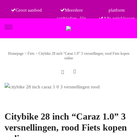
Groot aanbod
Meerdere
platform
aanbieders, één
Alle prijsklassen
FIETSEN
Homepage
>
Fiets
>
Citybike 28 inch “Caraz 1.0” 3 versnellingen, rood Fiets kopen
online
ETRO
Citybike 28 inch “Caraz 1.0” 3
versnellingen, rood Fiets kopen