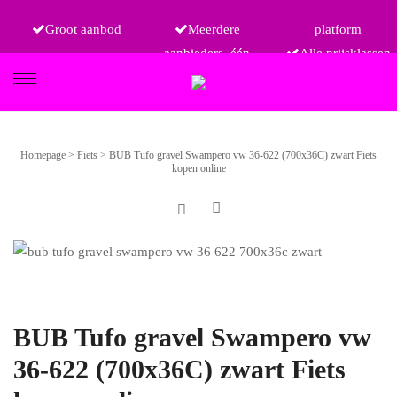
Groot aanbod
Meerdere
platform
aanbieders, één
Alle prijsklassen
FIETSEN
Homepage
>
Fiets
>
BUB Tufo gravel Swampero vw 36-622 (700x36C) zwart Fiets
kopen online
ETRO
BUB Tufo gravel Swampero vw
36-622 (700x36C) zwart Fiets