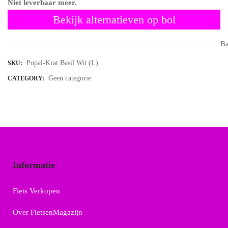
Niet leverbaar meer.
Bekijk alternatieven op bol
Ba
Popal-Krat Basil Wit (L)
SKU:
Geen categorie
CATEGORY:
Informatie
Fiets Verkopen
Over FietsenMagazijn