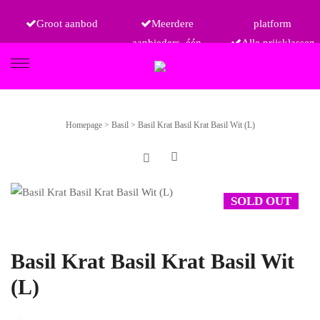
Groot aanbod
Meerdere
platform
aanbieders, één
Alle prijsklassen
FIETSEN
Homepage
>
Basil
>
Basil Krat Basil Krat Basil Wit (L)
ETRO
SOLD OUT
Basil Krat Basil Krat Basil Wit
(L)