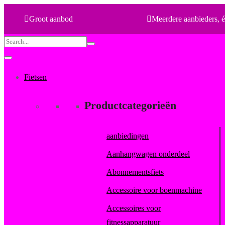
Groot aanbod
Meerdere aanbieders, é
Search
for:
Fietsen
Productcategorieën
aanbiedingen
Aanhangwagen onderdeel
Abonnementsfiets
Accessoire voor boenmachine
Accessoires voor
fitnessapparatuur