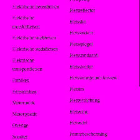
Elektrische herenfietsen
Fietsreflector
Elektrische
Fietsslot
moederfietsen
Fietssokken
Elektrische stadfietsen
Fietsspiegel
Elektrische stadsfietsen
Fietsstandaard
Elektrische
Fietsstoeltje
transportfietsen
Fietsstuurtje met kussen
Fatbikes
Fietstas
Fietsmerken
Fietsverlichting
Motormerk
Fietsvlag
Motorpositie
Fietswiel
Overige
Framebescherming
Scooter