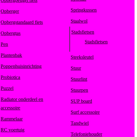
Opbergbeugel fiets
Springkussen
Opberger
Staalwol
Opbergstandaard fiets
Stadsfietsen
Opbergtas
Stadsfietsen
Pen
Plantenbak
Steeksleutel
Poppenhuisinrichting
Stuur
Probiotica
Stuurlint
Puzzel
Stuurpen
Radiator onderdeel en
SUP board
accessoire
Surf accessoire
Rammelaar
Tandwiel
RC voertuig
Telefoniehouder