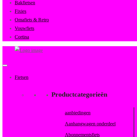
Bakfietsen
Fixies
Omafiets & Retro
Vouwfiets
Cortina
FietsenMagazijn
Primary
Menu
Fietsen
Productcategorieën
aanbiedingen
Aanhangwagen onderdeel
Abonnementsfiets