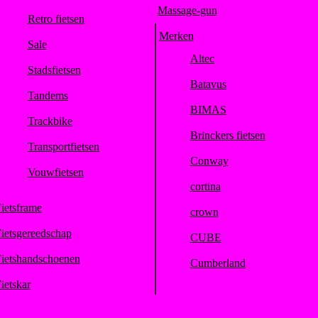
Massage-gun
Retro fietsen
Merken
Sale
Altec
Stadsfietsen
Batavus
Tandems
BIMAS
Trackbike
Brinckers fietsen
Transportfietsen
Conway
Vouwfietsen
cortina
ietsframe
crown
ietsgereedschap
CUBE
ietshandschoenen
Cumberland
ietskar