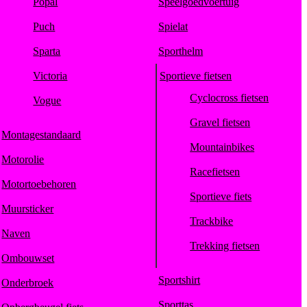
Popal
Speelgoedvoertuig
Puch
Spielat
Sparta
Sporthelm
Victoria
Sportieve fietsen
Cyclocross fietsen
Vogue
Gravel fietsen
Montagestandaard
Mountainbikes
Motorolie
Racefietsen
Motortoebehoren
Sportieve fiets
Muursticker
Trackbike
Naven
Trekking fietsen
Ombouwset
Sportshirt
Onderbroek
Sporttas