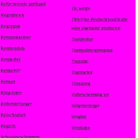
Reflecterende armband
Tie wraps
Regenbroek
Tijdelijke Productclassificatie
Regenpak
voor algemene producten
Remblokkenset
Trampoline
Remhendels
Trampolinespringmat
Remkabel
Trapauto
Remschijf
Traptractor
Remset
Tuinslang
Ringsloten
Valbescherming set
Robotstofzuiger
Velgenreiniger
Rolschaatsen
Velglint
Rugzak
Ventilator
Schaatsbeschermers