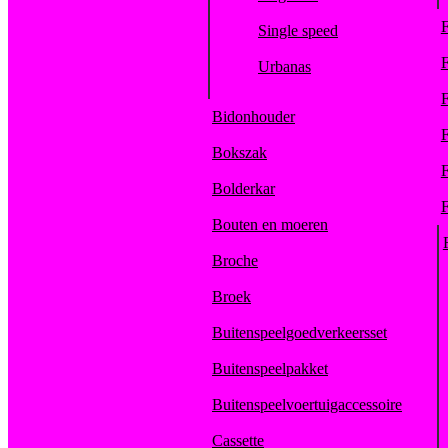
F
Single speed
F
Urbanas
F
Bidonhouder
F
Bokszak
F
Bolderkar
F
Bouten en moeren
Broche
Broek
Buitenspeelgoedverkeersset
Buitenspeelpakket
Buitenspeelvoertuigaccessoire
Cassette