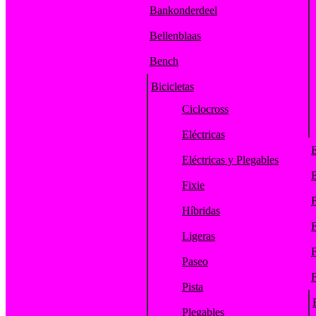
Bankonderdeel
Bellenblaas
Bench
Bicicletas
Ciclocross
Eléctricas
E
Eléctricas y Plegables
E
Fixie
F
Híbridas
F
Ligeras
F
Paseo
F
Pista
Plegables