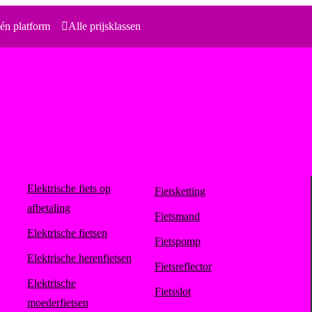
én platform
Alle prijsklassen
Elektrische fiets op
Fietsketting
afbetaling
Fietsmand
Elektrische fietsen
Fietspomp
Elektrische herenfietsen
Fietsreflector
Elektrische
Fietsslot
moederfietsen