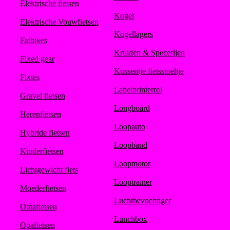
Elektrische fietsen
Kogel
Elektrische Vouwfietsen
Kogellagers
Fatbikes
Kruiden & Specerijen
Fixed gear
Kussentje fietsstoeltje
Fixies
Labelprinterrol
Gravel fietsen
Longboard
Herenfietsen
Loopauto
Hybride fietsen
Loopband
Kinderfietsen
Loopmotor
Lichtgewicht fiets
Looptrainer
Moederfietsen
Luchtbevochtiger
Omafietsen
Lunchbox
Opafietsen