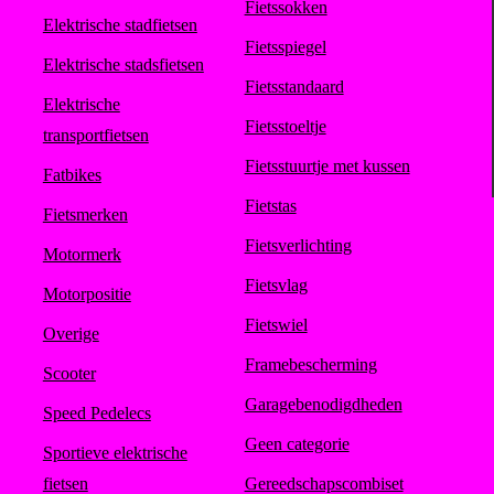
Fietssokken
Elektrische stadfietsen
Fietsspiegel
Elektrische stadsfietsen
Fietsstandaard
Elektrische
Fietsstoeltje
transportfietsen
Fietsstuurtje met kussen
Fatbikes
Fietstas
Fietsmerken
Fietsverlichting
Motormerk
Fietsvlag
Motorpositie
Fietswiel
Overige
Framebescherming
Scooter
Garagebenodigdheden
Speed Pedelecs
Geen categorie
Sportieve elektrische
fietsen
Gereedschapscombiset