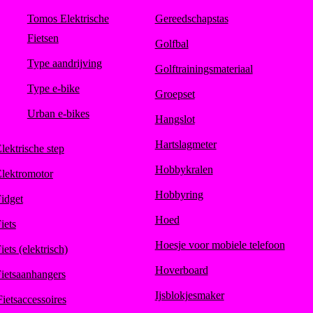
Tomos Elektrische
Gereedschapstas
Fietsen
Golfbal
Type aandrijving
Golftrainingsmateriaal
Type e-bike
Groepset
Urban e-bikes
Hangslot
Hartslagmeter
lektrische step
Hobbykralen
lektromotor
Hobbyring
idget
Hoed
iets
Hoesje voor mobiele telefoon
iets (elektrisch)
Hoverboard
ietsaanhangers
Ijsblokjesmaker
Fietsaccessoires