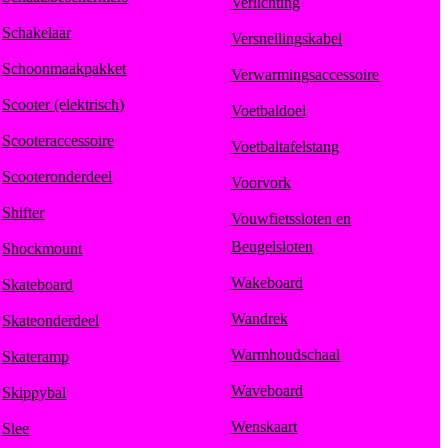
Verlichting
Schakelaar
Versnellingskabel
Schoonmaakpakket
Verwarmingsaccessoire
Scooter (elektrisch)
Voetbaldoel
Scooteraccessoire
Voetbaltafelstang
Scooteronderdeel
Voorvork
Shifter
Vouwfietssloten en
Beugelsloten
Shockmount
Wakeboard
Skateboard
Wandrek
Skateonderdeel
Warmhoudschaal
Skateramp
Waveboard
Skippybal
Wenskaart
Slee