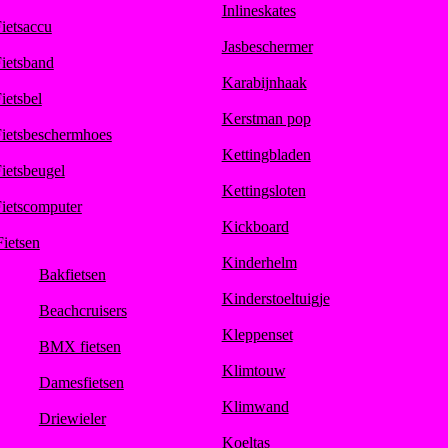
Inlineskates
ietsaccu
Jasbeschermer
ietsband
Karabijnhaak
ietsbel
Kerstman pop
ietsbeschermhoes
Kettingbladen
ietsbeugel
Kettingsloten
ietscomputer
Kickboard
Fietsen
Kinderhelm
Bakfietsen
Kinderstoeltuigje
Beachcruisers
Kleppenset
BMX fietsen
Klimtouw
Damesfietsen
Klimwand
Driewieler
Koeltas