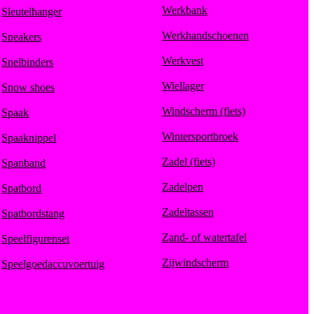
Werkbank
Sleutelhanger
Werkhandschoenen
Sneakers
Werkvest
Snelbinders
Wiellager
Snow shoes
Windscherm (fiets)
Spaak
Wintersportbroek
Spaaknippel
Zadel (fiets)
Spanband
Zadelpen
Spatbord
Zadeltassen
Spatbordstang
Zand- of watertafel
Speelfigurenset
Zijwindscherm
Speelgoedaccuvoertuig