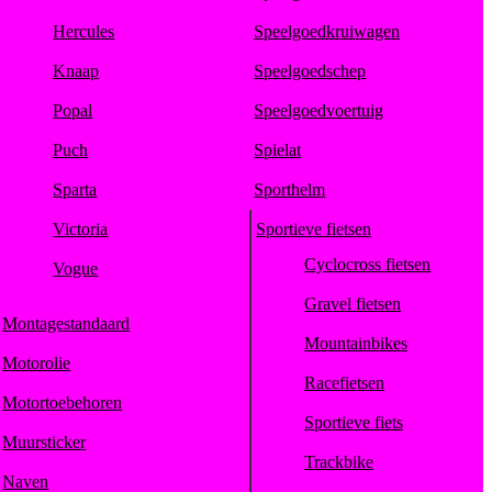
Hercules
Speelgoedkruiwagen
Knaap
Speelgoedschep
Popal
Speelgoedvoertuig
Puch
Spielat
Sparta
Sporthelm
Victoria
Sportieve fietsen
Cyclocross fietsen
Vogue
Gravel fietsen
Montagestandaard
Mountainbikes
Motorolie
Racefietsen
Motortoebehoren
Sportieve fiets
Muursticker
Trackbike
Naven