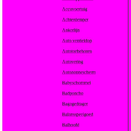
Accuvoertuig
Achterdemper
Ankerlijn
Auto ventieldop
Autotoebehoren
Autovering
Autozonnescherm
Babyschommel
Badponcho
Bagagedrager
Balansspeelgoed
Balhoofd