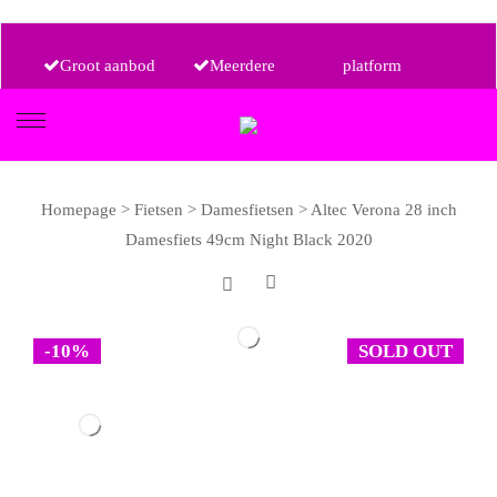
Groot aanbod
Meerdere
platform
aanbieders, één
Alle prijsklassen
Homepage
>
Fietsen
>
Damesfietsen
>
Altec Verona 28 inch
Damesfiets 49cm Night Black 2020
-10%
SOLD OUT