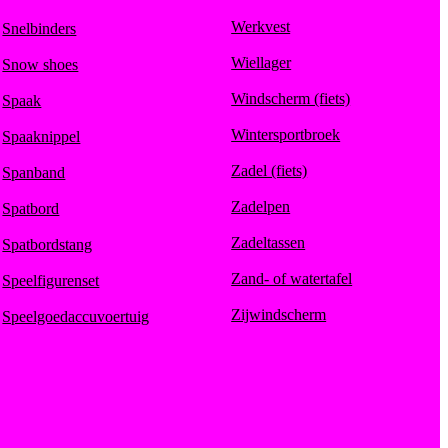
Werkvest
Snelbinders
Wiellager
Snow shoes
Windscherm (fiets)
Spaak
Wintersportbroek
Spaaknippel
Zadel (fiets)
Spanband
Zadelpen
Spatbord
Zadeltassen
Spatbordstang
Zand- of watertafel
Speelfigurenset
Zijwindscherm
Speelgoedaccuvoertuig