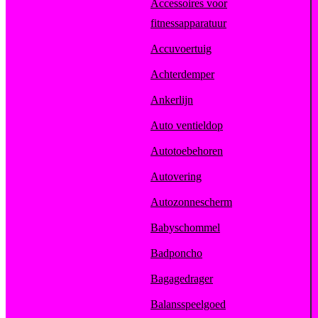
Accessoires voor
fitnessapparatuur
Accuvoertuig
Achterdemper
Ankerlijn
Auto ventieldop
Autotoebehoren
Autovering
Autozonnescherm
Babyschommel
Badponcho
Bagagedrager
Balansspeelgoed