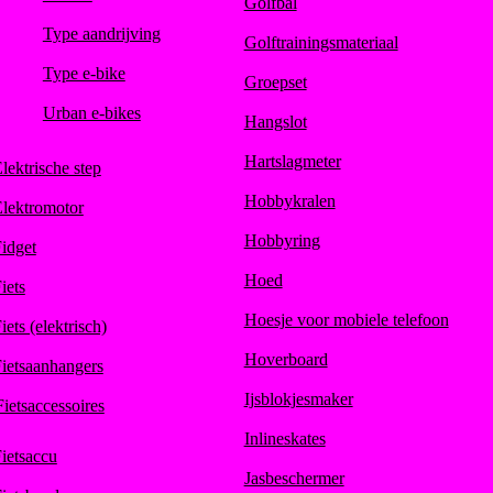
Golfbal
Type aandrijving
Golftrainingsmateriaal
Type e-bike
Groepset
Urban e-bikes
Hangslot
Hartslagmeter
lektrische step
Hobbykralen
lektromotor
Hobbyring
idget
Hoed
iets
Hoesje voor mobiele telefoon
iets (elektrisch)
Hoverboard
ietsaanhangers
Ijsblokjesmaker
Fietsaccessoires
Inlineskates
ietsaccu
Jasbeschermer