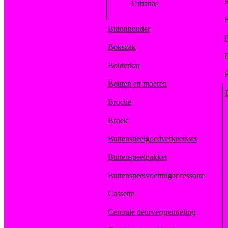
F
Urbanas
F
Bidonhouder
F
Bokszak
F
Bolderkar
F
Bouten en moeren
Broche
Broek
Buitenspeelgoedverkeersset
Buitenspeelpakket
Buitenspeelvoertuigaccessoire
Cassette
Centrale deurvergrendeling