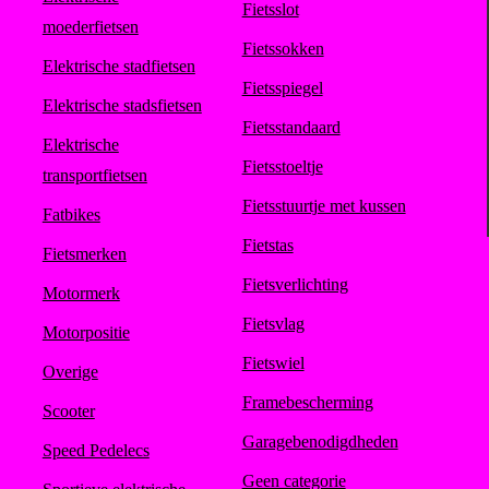
Fietsslot
moederfietsen
Fietssokken
Elektrische stadfietsen
Fietsspiegel
Elektrische stadsfietsen
Fietsstandaard
Elektrische
Fietsstoeltje
transportfietsen
Fietsstuurtje met kussen
Fatbikes
Fietstas
Fietsmerken
Fietsverlichting
Motormerk
Fietsvlag
Motorpositie
Fietswiel
Overige
Framebescherming
Scooter
Garagebenodigdheden
Speed Pedelecs
Geen categorie