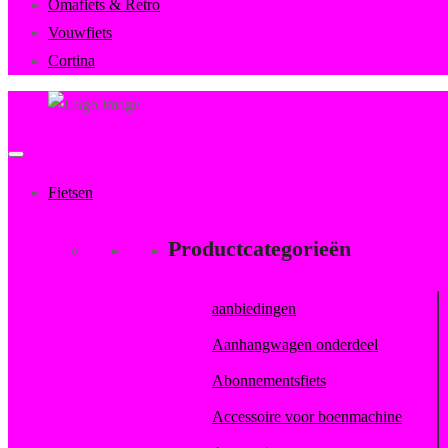
Omafiets & Retro
Vouwfiets
Cortina
FietsenMagazijn
Primary
Menu
Fietsen
Productcategorieën
aanbiedingen
Aanhangwagen onderdeel
Abonnementsfiets
Accessoire voor boenmachine