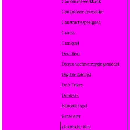
Combinatiewerkbank
Compressor accessoire
Constructiespeelgoed
Cranks
Crankstel
Derailleur
Dieren vachtverzorgingsmiddel
Digitale fotolijst
Drift Trikes
Drinkzak
Educatief spel
Eenwieler
elektrische fiets