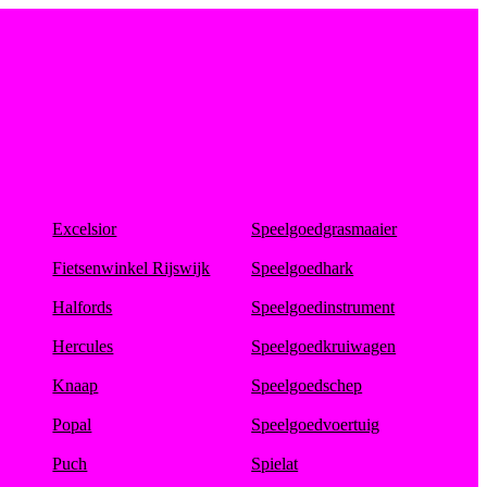
Excelsior
Speelgoedgrasmaaier
Fietsenwinkel Rijswijk
Speelgoedhark
Halfords
Speelgoedinstrument
Hercules
Speelgoedkruiwagen
Knaap
Speelgoedschep
Popal
Speelgoedvoertuig
Puch
Spielat