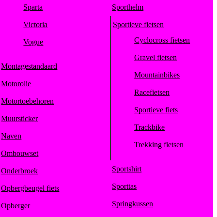
Sparta
Sporthelm
Victoria
Sportieve fietsen
Cyclocross fietsen
Vogue
Gravel fietsen
Montagestandaard
Mountainbikes
Motorolie
Racefietsen
Motortoebehoren
Sportieve fiets
Muursticker
Trackbike
Naven
Trekking fietsen
Ombouwset
Sportshirt
Onderbroek
Sporttas
Opbergbeugel fiets
Springkussen
Opberger