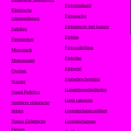
Fietsstandaard
Elektrische
Fietsstoeltje
transportfietsen
Fietsstuurtje met kussen
Fatbikes
Fietstas
Fietsmerken
Fietsverlichting
Motormerk
Fietsvlag
Motorpositie
Fietswiel
Overige
Framebescherming
Scooter
Garagebenodigdheden
Speed Pedelecs
Geen categorie
Sportieve elektrische
fietsen
Gereedschapscombiset
Tomos Elektrische
Gereedschapstas
Fietsen