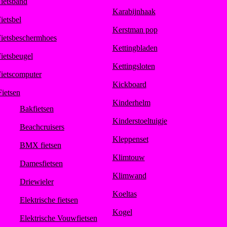
ietsband
Karabijnhaak
ietsbel
Kerstman pop
ietsbeschermhoes
Kettingbladen
ietsbeugel
Kettingsloten
ietscomputer
Kickboard
Fietsen
Kinderhelm
Bakfietsen
Kinderstoeltuigje
Beachcruisers
Kleppenset
BMX fietsen
Klimtouw
Damesfietsen
Klimwand
Driewieler
Koeltas
Elektrische fietsen
Kogel
Elektrische Vouwfietsen