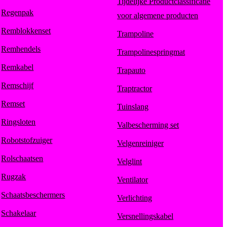
Tijdelijke Productclassificatie
Regenpak
voor algemene producten
Remblokkenset
Trampoline
Remhendels
Trampolinespringmat
Remkabel
Trapauto
Remschijf
Traptractor
Remset
Tuinslang
Ringsloten
Valbescherming set
Robotstofzuiger
Velgenreiniger
Rolschaatsen
Velglint
Rugzak
Ventilator
Schaatsbeschermers
Verlichting
Schakelaar
Versnellingskabel