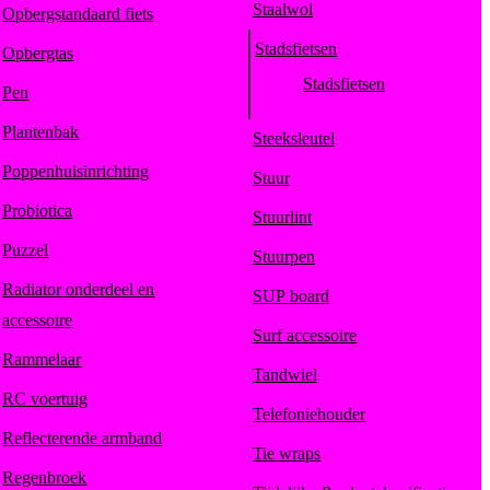
Staalwol
Opbergstandaard fiets
Stadsfietsen
Opbergtas
Stadsfietsen
Pen
Plantenbak
Steeksleutel
Poppenhuisinrichting
Stuur
Probiotica
Stuurlint
Puzzel
Stuurpen
Radiator onderdeel en
SUP board
accessoire
Surf accessoire
Rammelaar
Tandwiel
RC voertuig
Telefoniehouder
Reflecterende armband
Tie wraps
Regenbroek