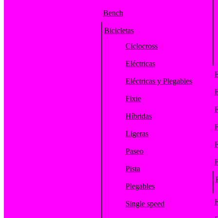
Bench
Bicicletas
Ciclocross
Eléctricas
E
Eléctricas y Plegables
E
Fixie
F
Híbridas
F
Ligeras
F
Paseo
F
Pista
Plegables
F
Single speed