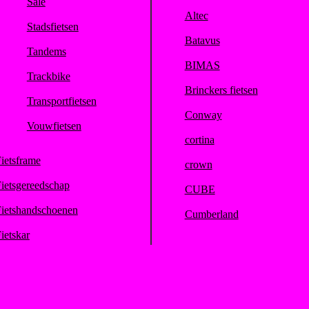
Sale
Altec
Stadsfietsen
Batavus
Tandems
BIMAS
Trackbike
Brinckers fietsen
Transportfietsen
Conway
Vouwfietsen
cortina
ietsframe
crown
ietsgereedschap
CUBE
ietshandschoenen
Cumberland
ietskar