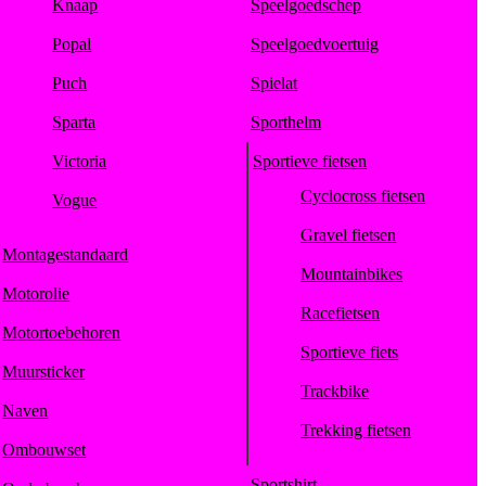
Knaap
Speelgoedschep
Popal
Speelgoedvoertuig
Puch
Spielat
Sparta
Sporthelm
Victoria
Sportieve fietsen
Cyclocross fietsen
Vogue
Gravel fietsen
Montagestandaard
Mountainbikes
Motorolie
Racefietsen
Motortoebehoren
Sportieve fiets
Muursticker
Trackbike
Naven
Trekking fietsen
Ombouwset
Sportshirt