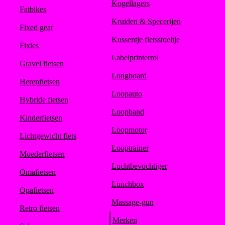
Kogellagers
Fatbikes
Kruiden & Specerijen
Fixed gear
Kussentje fietsstoeltje
Fixies
Labelprinterrol
Gravel fietsen
Longboard
Herenfietsen
Loopauto
Hybride fietsen
Loopband
Kinderfietsen
Loopmotor
Lichtgewicht fiets
Looptrainer
Moederfietsen
Luchtbevochtiger
Omafietsen
Lunchbox
Opafietsen
Massage-gun
Retro fietsen
Merken