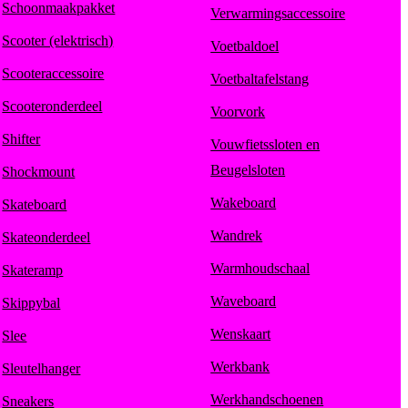
Schoonmaakpakket
Verwarmingsaccessoire
Scooter (elektrisch)
Voetbaldoel
Scooteraccessoire
Voetbaltafelstang
Scooteronderdeel
Voorvork
Shifter
Vouwfietssloten en
Beugelsloten
Shockmount
Wakeboard
Skateboard
Wandrek
Skateonderdeel
Warmhoudschaal
Skateramp
Waveboard
Skippybal
Wenskaart
Slee
Werkbank
Sleutelhanger
Werkhandschoenen
Sneakers