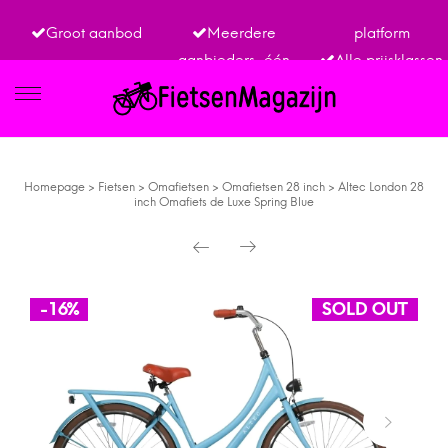
Groot aanbod
Meerdere
platform
aanbieders, één
Alle prijsklassen
IETSEN
Homepage
>
Fietsen
>
Omafietsen
>
Omafietsen 28 inch
>
Altec London 28
inch Omafiets de Luxe Spring Blue
TRO
-16%
SOLD OUT