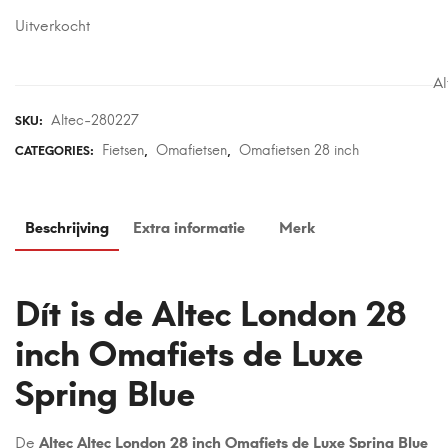
Uitverkocht
Al
Altec-280227
SKU:
Fietsen
Omafietsen
Omafietsen 28 inch
CATEGORIES:
,
,
Beschrijving
Extra informatie
Merk
Dít is de Altec London 28
inch Omafiets de Luxe
Spring Blue
De
Altec Altec London 28 inch Omafiets de Luxe Spring Blue