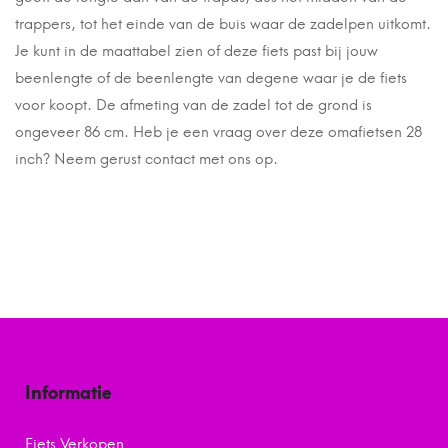
trappers, tot het einde van de buis waar de zadelpen uitkomt.
Je kunt in de maattabel zien of deze fiets past bij jouw
beenlengte of de beenlengte van degene waar je de fiets
voor koopt. De afmeting van de zadel tot de grond is
ongeveer 86 cm. Heb je een vraag over deze omafietsen 28
inch? Neem gerust contact met ons op.
Informatie
Fiets Verkopen