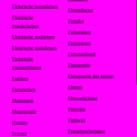
Elektrische herenfietsen
Fietsreflector
Elektrische
Fietsslot
moederfietsen
Fietssokken
Elektrische stadfietsen
Fietsspiegel
Elektrische stadsfietsen
Fietsstandaard
Elektrische
Fietsstoeltje
transportfietsen
Fietsstuurtje met kussen
Fatbikes
Fietstas
Fietsmerken
Fietsverlichting
Motormerk
Fietsvlag
Motorpositie
Fietswiel
Overige
Framebescherming
Scooter