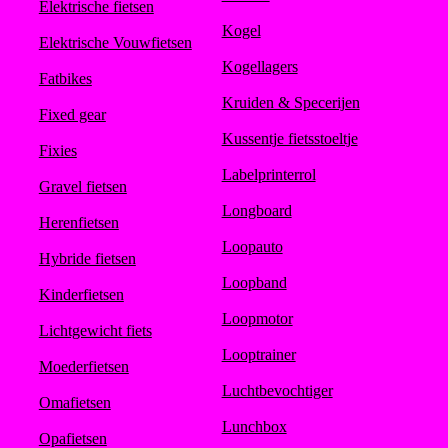
Elektrische fietsen
Kogel
Elektrische Vouwfietsen
Kogellagers
Fatbikes
Kruiden & Specerijen
Fixed gear
Kussentje fietsstoeltje
Fixies
Labelprinterrol
Gravel fietsen
Longboard
Herenfietsen
Loopauto
Hybride fietsen
Loopband
Kinderfietsen
Loopmotor
Lichtgewicht fiets
Looptrainer
Moederfietsen
Luchtbevochtiger
Omafietsen
Lunchbox
Opafietsen