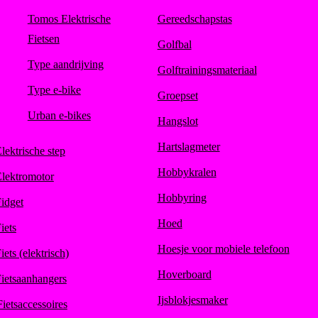
Tomos Elektrische
Gereedschapstas
Fietsen
Golfbal
Type aandrijving
Golftrainingsmateriaal
Type e-bike
Groepset
Urban e-bikes
Hangslot
Hartslagmeter
lektrische step
Hobbykralen
lektromotor
Hobbyring
idget
Hoed
iets
Hoesje voor mobiele telefoon
iets (elektrisch)
Hoverboard
ietsaanhangers
Ijsblokjesmaker
Fietsaccessoires