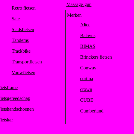
Massage-gun
Retro fietsen
Merken
Sale
Altec
Stadsfietsen
Batavus
Tandems
BIMAS
Trackbike
Brinckers fietsen
Transportfietsen
Conway
Vouwfietsen
cortina
ietsframe
crown
ietsgereedschap
CUBE
ietshandschoenen
Cumberland
ietskar