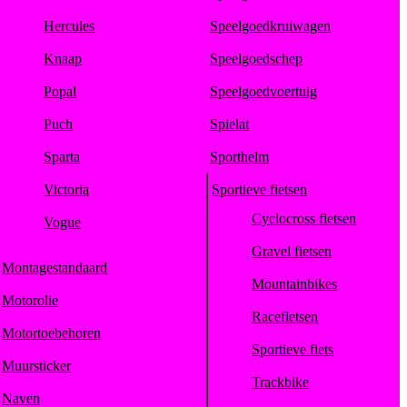
Hercules
Speelgoedkruiwagen
Knaap
Speelgoedschep
Popal
Speelgoedvoertuig
Puch
Spielat
Sparta
Sporthelm
Victoria
Sportieve fietsen
Cyclocross fietsen
Vogue
Gravel fietsen
Montagestandaard
Mountainbikes
Motorolie
Racefietsen
Motortoebehoren
Sportieve fiets
Muursticker
Trackbike
Naven