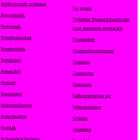
Reflecterende armband
Tie wraps
Regenbroek
Tijdelijke Productclassificatie
Regenpak
voor algemene producten
Remblokkenset
Trampoline
Remhendels
Trampolinespringmat
Remkabel
Trapauto
Remschijf
Traptractor
Remset
Tuinslang
Ringsloten
Valbescherming set
Robotstofzuiger
Velgenreiniger
Rolschaatsen
Velglint
Rugzak
Ventilator
Schaatsbeschermers