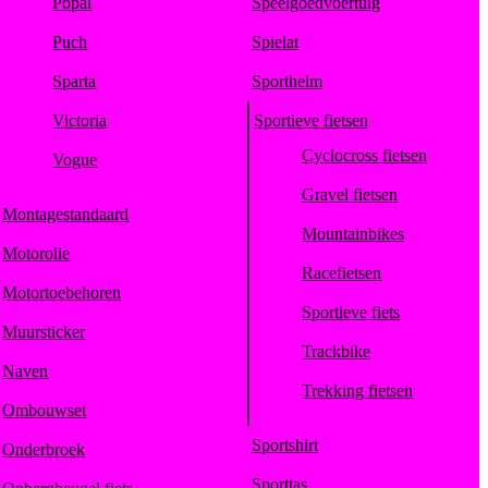
Popal
Speelgoedvoertuig
Puch
Spielat
Sparta
Sporthelm
Victoria
Sportieve fietsen
Cyclocross fietsen
Vogue
Gravel fietsen
Montagestandaard
Mountainbikes
Motorolie
Racefietsen
Motortoebehoren
Sportieve fiets
Muursticker
Trackbike
Naven
Trekking fietsen
Ombouwset
Sportshirt
Onderbroek
Sporttas