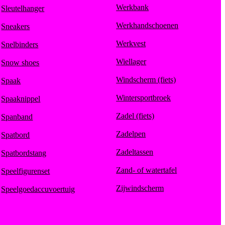
Werkbank
Sleutelhanger
Werkhandschoenen
Sneakers
Werkvest
Snelbinders
Wiellager
Snow shoes
Windscherm (fiets)
Spaak
Wintersportbroek
Spaaknippel
Zadel (fiets)
Spanband
Zadelpen
Spatbord
Zadeltassen
Spatbordstang
Zand- of watertafel
Speelfigurenset
Zijwindscherm
Speelgoedaccuvoertuig