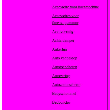
Accessoire voor boenmachine
Accessoires voor
fitnessapparatuur
Accuvoertuig
Achterdemper
Ankerlijn
Auto ventieldop
Autotoebehoren
Autovering
Autozonnescherm
Babyschommel
Badponcho