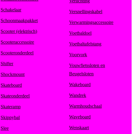
Verlichting
Schakelaar
Versnellingskabel
Schoonmaakpakket
Verwarmingsaccessoire
Scooter (elektrisch)
Voetbaldoel
Scooteraccessoire
Voetbaltafelstang
Scooteronderdeel
Voorvork
Shifter
Vouwfietssloten en
Beugelsloten
Shockmount
Wakeboard
Skateboard
Wandrek
Skateonderdeel
Warmhoudschaal
Skateramp
Waveboard
Skippybal
Wenskaart
Slee