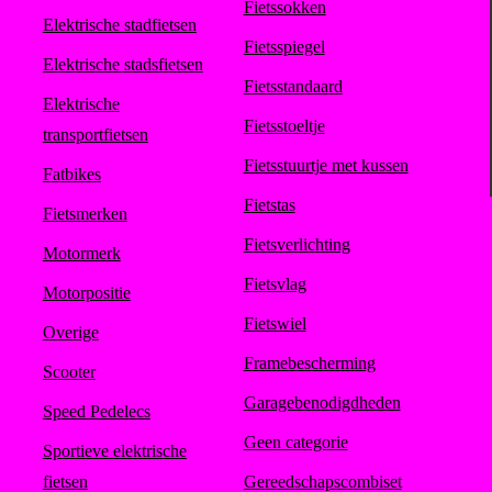
Fietssokken
Elektrische stadfietsen
Fietsspiegel
Elektrische stadsfietsen
Fietsstandaard
Elektrische
Fietsstoeltje
transportfietsen
Fietsstuurtje met kussen
Fatbikes
Fietstas
Fietsmerken
Fietsverlichting
Motormerk
Fietsvlag
Motorpositie
Fietswiel
Overige
Framebescherming
Scooter
Garagebenodigdheden
Speed Pedelecs
Geen categorie
Sportieve elektrische
fietsen
Gereedschapscombiset