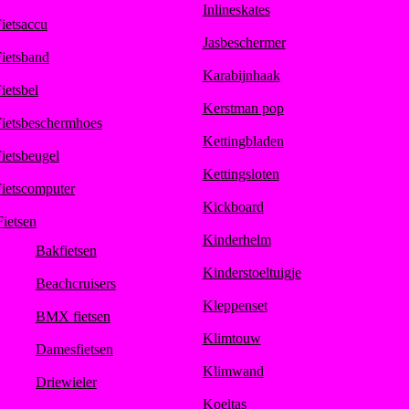
Inlineskates
ietsaccu
Jasbeschermer
ietsband
Karabijnhaak
ietsbel
Kerstman pop
ietsbeschermhoes
Kettingbladen
ietsbeugel
Kettingsloten
ietscomputer
Kickboard
Fietsen
Kinderhelm
Bakfietsen
Kinderstoeltuigje
Beachcruisers
Kleppenset
BMX fietsen
Klimtouw
Damesfietsen
Klimwand
Driewieler
Koeltas