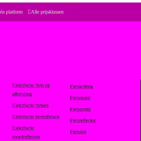
én platform
Alle prijsklassen
Elektrische fiets op
Fietsketting
afbetaling
Fietsmand
Elektrische fietsen
Fietspomp
Elektrische herenfietsen
Fietsreflector
Elektrische
Fietsslot
moederfietsen