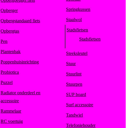
Opbergbeugel fiets
Springkussen
Opberger
Staalwol
Opbergstandaard fiets
Stadsfietsen
Opbergtas
Stadsfietsen
Pen
Plantenbak
Steeksleutel
Poppenhuisinrichting
Stuur
Probiotica
Stuurlint
Puzzel
Stuurpen
Radiator onderdeel en
SUP board
accessoire
Surf accessoire
Rammelaar
Tandwiel
RC voertuig
Telefoniehouder