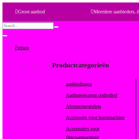
Groot aanbod
Meerdere aanbieders, é
Search
for:
Fietsen
Productcategorieën
aanbiedingen
Aanhangwagen onderdeel
Abonnementsfiets
Accessoire voor boenmachine
Accessoires voor
fitnessapparatuur