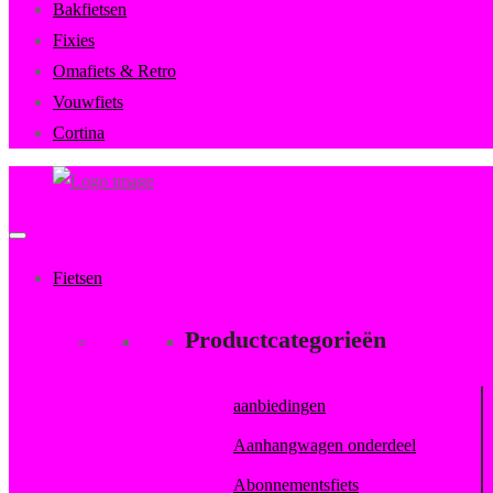
Bakfietsen
Fixies
Omafiets & Retro
Vouwfiets
Cortina
FietsenMagazijn
Primary
Menu
Fietsen
Productcategorieën
aanbiedingen
Aanhangwagen onderdeel
Abonnementsfiets