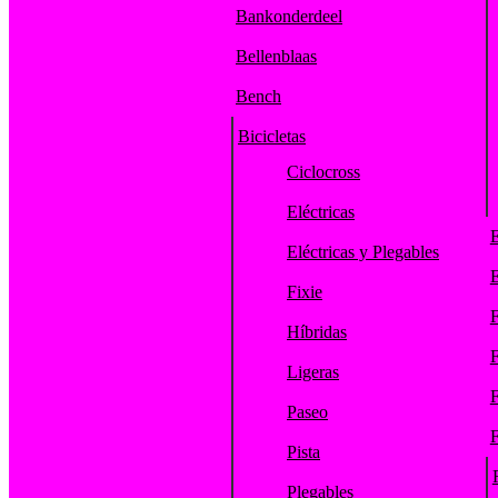
Bankonderdeel
Bellenblaas
Bench
Bicicletas
Ciclocross
Eléctricas
E
Eléctricas y Plegables
E
Fixie
F
Híbridas
F
Ligeras
F
Paseo
F
Pista
Plegables