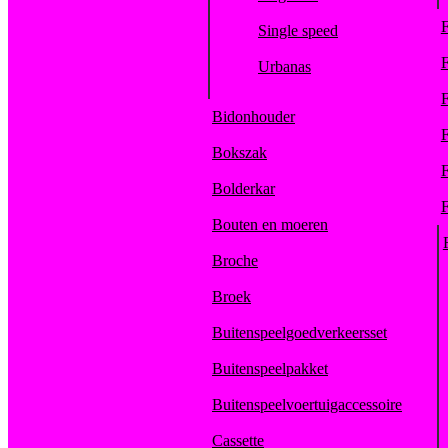
F
Single speed
F
Urbanas
F
Bidonhouder
F
Bokszak
F
Bolderkar
F
Bouten en moeren
Broche
Broek
Buitenspeelgoedverkeersset
Buitenspeelpakket
Buitenspeelvoertuigaccessoire
Cassette