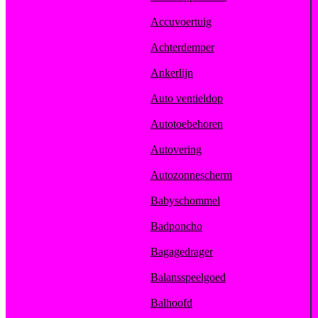
Accuvoertuig
Achterdemper
Ankerlijn
Auto ventieldop
Autotoebehoren
Autovering
Autozonnescherm
Babyschommel
Badponcho
Bagagedrager
Balansspeelgoed
Balhoofd